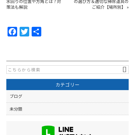
水回りの位置や方角とは？対
の選び方＆適切な掃除道具の
策法も解説
ご紹介【場所別】
»
F
T
共
a
w
有
c
itt
e
er
b
o
カテゴリー
o
k
ブログ
未分類