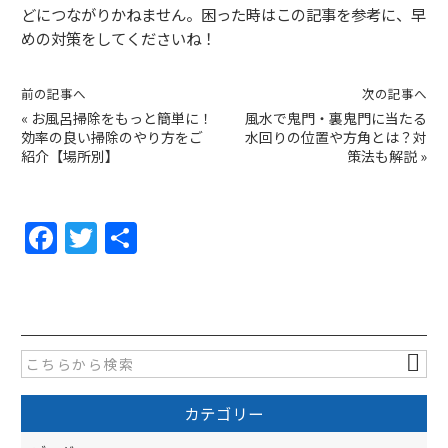
どにつながりかねません。困った時はこの記事を参考に、早
めの対策をしてくださいね！
前の記事へ
次の記事へ
«
お風呂掃除をもっと簡単に！
風水で鬼門・裏鬼門に当たる
効率の良い掃除のやり方をご
水回りの位置や方角とは？対
紹介【場所別】
策法も解説
»
F
T
共
a
w
有
c
itt
e
er
b
o
カテゴリー
o