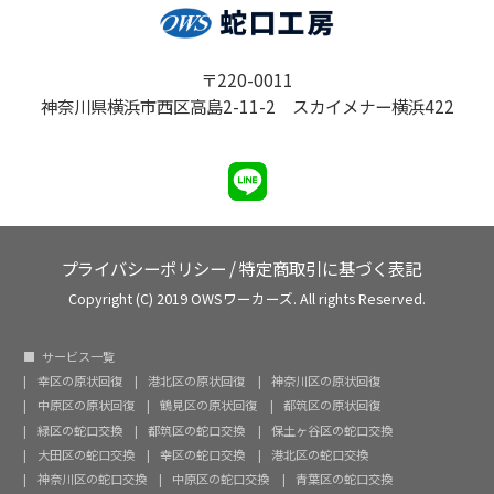
〒220-0011
神奈川県横浜市西区高島2-11-2 スカイメナー横浜422
プライバシーポリシー
/
特定商取引に基づく表記
Copyright (C) 2019 OWSワーカーズ. All rights Reserved.
サービス一覧
幸区の原状回復
港北区の原状回復
神奈川区の原状回復
中原区の原状回復
鶴見区の原状回復
都筑区の原状回復
緑区の蛇口交換
都筑区の蛇口交換
保土ヶ谷区の蛇口交換
大田区の蛇口交換
幸区の蛇口交換
港北区の蛇口交換
神奈川区の蛇口交換
中原区の蛇口交換
青葉区の蛇口交換