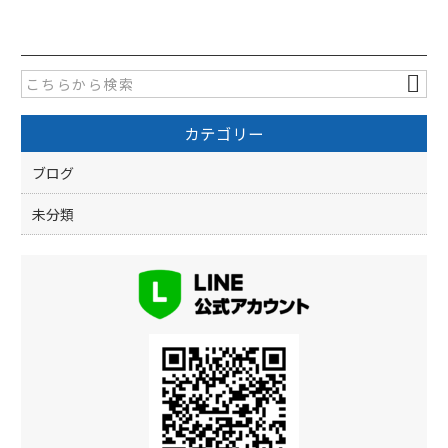
c
itt
e
er
b
o
カテゴリー
o
k
ブログ
未分類