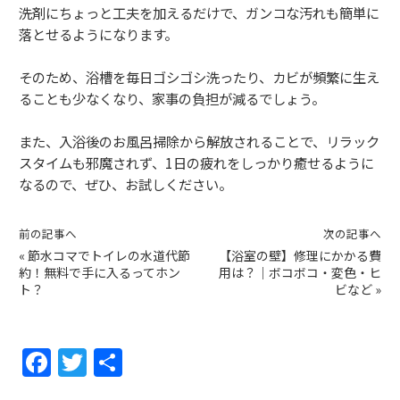
洗剤にちょっと工夫を加えるだけで、ガンコな汚れも簡単に
落とせるようになります。
そのため、浴槽を毎日ゴシゴシ洗ったり、カビが頻繁に生え
ることも少なくなり、家事の負担が減るでしょう。
また、入浴後のお風呂掃除から解放されることで、リラック
スタイムも邪魔されず、1日の疲れをしっかり癒せるように
なるので、ぜひ、お試しください。
前の記事へ
次の記事へ
«
節水コマでトイレの水道代節
【浴室の壁】修理にかかる費
約！無料で手に入るってホン
用は？｜ボコボコ・変色・ヒ
ト？
ビなど
»
F
T
共
a
w
有