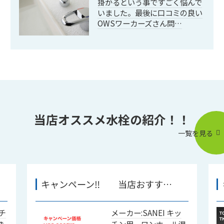
掛かるという事ですごく悩んで
いました。最後に口コミの良い
OWSワーカーズさん問…
当店オススメ水栓の紹介！！
一覧を見る
キャンペーン‼︎ 当店おすす…
ッチ
メーカー:SANEI キッ
き
チン用 ワンホール混