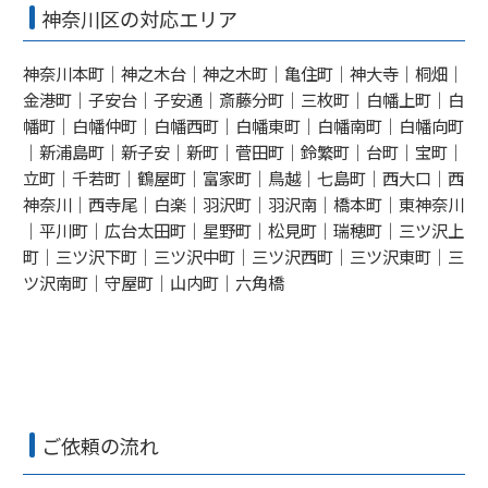
神奈川区の対応エリア
神奈川本町｜神之木台｜神之木町｜亀住町｜神大寺｜桐畑｜
金港町｜子安台｜子安通｜斎藤分町｜三枚町｜白幡上町｜白
幡町｜白幡仲町｜白幡西町｜白幡東町｜白幡南町｜白幡向町
｜新浦島町｜新子安｜新町｜菅田町｜鈴繁町｜台町｜宝町｜
立町｜千若町｜鶴屋町｜富家町｜鳥越｜七島町｜西大口｜西
神奈川｜西寺尾｜白楽｜羽沢町｜羽沢南｜橋本町｜東神奈川
｜平川町｜広台太田町｜星野町｜松見町｜瑞穂町｜三ツ沢上
町｜三ツ沢下町｜三ツ沢中町｜三ツ沢西町｜三ツ沢東町｜三
ツ沢南町｜守屋町｜山内町｜六角橋
ご依頼の流れ