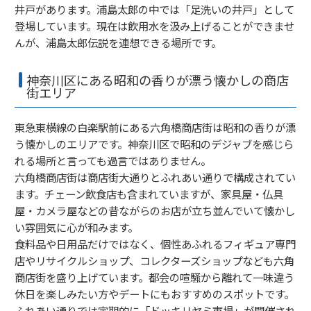
井戸があります。浦島太郎の中では「足洗いの井戸」として
登場しています。現在は飲用水を汲み上げることができませ
んが、浦島太郎伝説を連想できる場所です。
神奈川区にある昭和の香りが漂う懐かしの商店
街エリア
東急東横線の白楽駅前にある六角橋商店街は昭和の香りが漂
う懐かしのエリアです。神奈川区で昭和のデジャブを感じら
れる場所と言っても過言ではありません。
六角橋商店街は商店街大通りとふれあい通りで構成されてい
ます。チェーン飲食店も含まれていますが、家具屋・仏具
屋・カメラ屋などの昔ながらのお店が立ち並んでいて懐かし
い雰囲気に心が和みます。
食料品や日用品だけではなく、個性あふれるフィギュア専門
店やリサイクルショップ、コレクターズショップなども六角
商店街を盛り上げています。都会の喧騒から離れて一味違う
休日を楽しみたい方やデートにもおすすめのスポットです。
ふれあい通りでは定期的に「ドッキリヤミ市場」が開催され