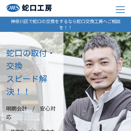
神奈川区で蛇口の交換をするなら蛇口交換工房へご相談
を！！
蛇口の取付・
交換
スピード解
決！！
明朗会計 / 安心対
応